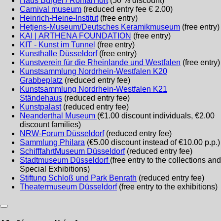
Haus Bürgel / Roman fort
(50 % discount)
Carnival museum
(reduced entry fee € 2.00)
Heinrich-Heine-Institut
(free entry)
Hetjens-Museum/Deutsches Keramikmuseum
(free entry)
KAI | ARTHENA FOUNDATION
(free entry)
KIT - Kunst im Tunnel
(free entry)
Kunsthalle Düsseldorf
(free entry)
Kunstverein für die Rheinlande und Westfalen
(free entry)
Kunstsammlung Nordrhein-Westfalen K20
Grabbeplatz
(reduced entry fee)
Kunstsammlung Nordrhein-Westfalen K21
Ständehaus
(reduced entry fee)
Kunstpalast
(reduced entry fee)
Neanderthal Museum
(€1.00 discount individuals, €2.00
discount families)
NRW-Forum Düsseldorf
(reduced entry fee)
Sammlung Philara
(€5.00 discount instead of €10.00 p.p.)
SchifffahrtMuseum Düsseldorf
(reduced entry fee)
Stadtmuseum Düsseldorf
(free entry to the collections and
Special Exhibitions)
Stiftung Schloß und Park Benrath
(reduced entry fee)
Theatermuseum Düsseldorf
(free entry to the exhibitions)