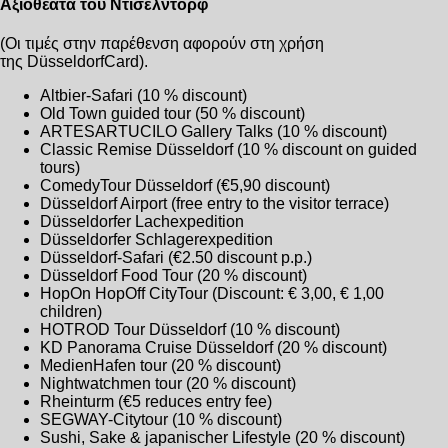
Αξιοθέατα του Ντίσελντορφ
(Οι τιμές στην παρέθενση αφορούν στη χρήση
της DüsseldorfCard).
Altbier-Safari (10 % discount)
Old Town guided tour (50 % discount)
ARTESARTUCILO Gallery Talks (10 % discount)
Classic Remise Düsseldorf (10 % discount on guided
tours)
ComedyTour Düsseldorf (€5,90 discount)
Düsseldorf Airport (free entry to the visitor terrace)
Düsseldorfer Lachexpedition
Düsseldorfer Schlagerexpedition
Düsseldorf-Safari (€2.50 discount p.p.)
Düsseldorf Food Tour (20 % discount)
HopOn HopOff CityTour (Discount: € 3,00, € 1,00
children)
HOTROD Tour Düsseldorf (10 % discount)
KD Panorama Cruise Düsseldorf (20 % discount)
MedienHafen tour (20 % discount)
Nightwatchmen tour (20 % discount)
Rheinturm (€5 reduces entry fee)
SEGWAY-Citytour (10 % discount)
Sushi, Sake & japanischer Lifestyle (20 % discount)