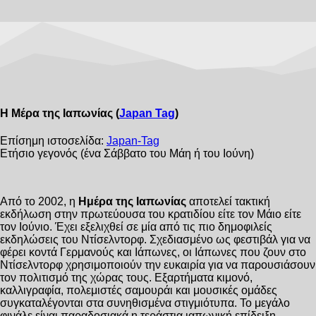
Η Μέρα της Ιαπωνίας (
Japan Tag
)
Επίσημη ιστοσελίδα:
Japan-Tag
Ετήσιο γεγονός (ένα Σάββατο του Μάη ή του Ιούνη)
Από το 2002, η
Ημέρα της Ιαπωνίας
αποτελεί τακτική
εκδήλωση στην πρωτεύουσα του κρατιδίου είτε τον Μάιο είτε
τον Ιούνιο. Έχει εξελιχθεί σε μία από τις πιο δημοφιλείς
εκδηλώσεις του Ντίσελντορφ. Σχεδιασμένο ως φεστιβάλ για να
φέρει κοντά Γερμανούς και Ιάπωνες, οι Ιάπωνες που ζουν στο
Ντίσελντορφ χρησιμοποιούν την ευκαιρία για να παρουσιάσουν
τον πολιτισμό της χώρας τους. Εξαρτήματα κιμονό,
καλλιγραφία, πολεμιστές σαμουράι και μουσικές ομάδες
συγκαταλέγονται στα συνηθισμένα στιγμιότυπα. Το μεγάλο
φινάλε είναι παραδοσιακά η τεράστια ιαπωνική επίδειξη