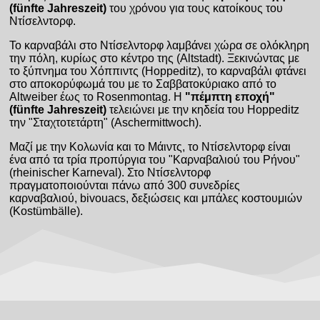
(fünfte Jahreszeit)
του χρόνου για τους κατοίκους του
Ντίσελντορφ.
Το καρναβάλι στο Ντίσελντορφ λαμβάνει χώρα σε ολόκληρη
την πόλη, κυρίως στο κέντρο της (Altstadt). Ξεκινώντας με
το ξύπνημα του Χόππιντς (Hoppeditz), το καρναβάλι φτάνει
στο αποκορύφωμά του με το Σαββατοκύριακο από το
Altweiber έως το Rosenmontag. Η
"πέμπτη εποχή"
(fünfte Jahreszeit)
τελειώνει με την κηδεία του Hoppeditz
την "Σταχτοτετάρτη" (Aschermittwoch).
Μαζί με την Κολωνία και το Μάιντς, το Ντίσελντορφ είναι
ένα από τα τρία προπύργια του "Καρναβαλιού του Ρήνου"
(rheinischer Karneval). Στο Ντίσελντορφ
πραγματοποιούνται πάνω από 300 συνεδρίες
καρναβαλιού, bivouacs, δεξιώσεις και μπάλες κοστουμιών
(Kostümbälle).