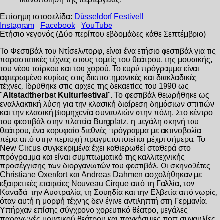
Επίσημη ιστοσελίδα:
Düsseldorf Festivel!
Instagram
Facebook
YouTube
Ετήσιο γεγονός (Δύο περίπου εβδομάδες κάθε Σεπτέμβριο)
Το Φεστιβάλ του Ντίσελντορφ, είναι ένα ετήσιο φεστιβάλ για τις
παραστατικές τέχνες στους τομείς του θεάτρου, της μουσικής,
του νέου τσίρκου και του χορού. Το ευρύ πρόγραμμα είναι
αφιερωμένο κυρίως στις διεπιστημονικές και διακλαδικές
τέχνες. Ιδρύθηκε στις αρχές της δεκαετίας του 1990 ως
"
Altstadtherbst Kulturfestival
". Το φεστιβάλ θεωρήθηκε ως
εναλλακτική λύση για την κλασική διαίρεση δημόσιων σπιτιών
και την κλασική βιομηχανία συναυλιών στην πόλη. Στο κέντρο
του φεστιβάλ στην πλατεία Burgplatz, η μεγάλη σκηνή του
θεάτρου, ένα κορυφαίο διεθνές πρόγραμμα με ακτινοβολία
πέρα από στην περιοχή πραγματοποιείται μέχρι σήμερα. Το
New Circus συγκεκριμένα έχει καθιερωθεί σταθερά στο
πρόγραμμα και είναι συμπτωματικό της καλλιτεχνικής
προσέγγισης των διοργανωτών του φεστιβάλ. Οι σκηνοθέτες
Christiane Oxenfort και Andreas Dahmen ασχολήθηκαν με
εξαιρετικές εταιρείες Nouveau Cirque από τη Γαλλία, τον
Καναδά, την Αυστραλία, τη Σουηδία και την Ελβετία από νωρίς,
όταν αυτή η μορφή τέχνης δεν έγινε αντιληπτή στη Γερμανία.
Υπήρχαν επίσης σύγχρονο χορευτικό θέατρο, μεγάλες
παραγωγές μουσικού θεάτρου και παγκόσμιες ποπ συναυλίες