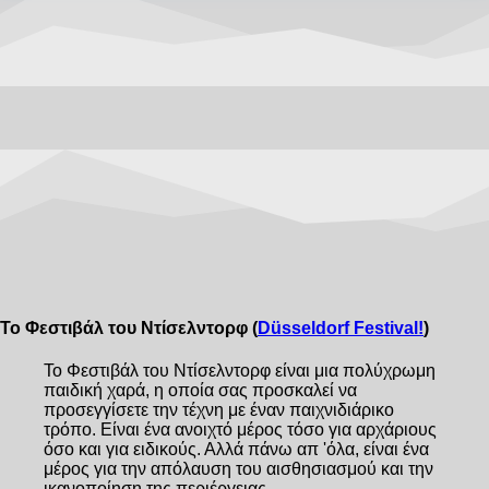
Το Φεστιβάλ του Ντίσελντορφ (
Düsseldorf Festival!
)
Το Φεστιβάλ του Ντίσελντορφ είναι μια πολύχρωμη
παιδική χαρά, η οποία σας προσκαλεί να
προσεγγίσετε την τέχνη με έναν παιχνιδιάρικο
τρόπο. Είναι ένα ανοιχτό μέρος τόσο για αρχάριους
όσο και για ειδικούς. Αλλά πάνω απ 'όλα, είναι ένα
μέρος για την απόλαυση του αισθησιασμού και την
ικανοποίηση της περιέργειας.