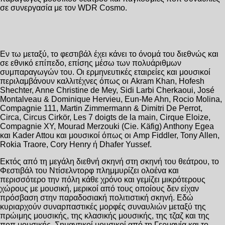
σε συνεργασία με τον WDR Cosmo.
Εν τω μεταξύ, το φεστιβάλ έχει κάνει το όνομά του διεθνώς και
σε εθνικό επίπεδο, επίσης μέσω των πολυάριθμων
συμπαραγωγών του. Οι ερμηνευτικές εταιρείες και μουσικοί
περιλαμβάνουν καλλιτέχνες όπως οι Akram Khan, Hofesh
Shechter, Anne Christine de Mey, Sidi Larbi Cherkaoui, José
Montalveau & Dominique Hervieu, Eun-Me Ahn, Rocio Molina,
Compagnie 111, Martin Zimmermann & Dimitri De Perrot,
Circa, Circus Cirkör, Les 7 doigts de la main, Cirque Eloize,
Compagnie XY, Mourad Merzouki (Cie. Käfig) Anthony Egea
και Kader Attou και μουσικοί όπως οι Amp Fiddler, Tony Allen,
Rokia Traore, Cory Henry ή Dhafer Yussef.
Εκτός από τη μεγάλη διεθνή σκηνή στη σκηνή του θεάτρου, το
Φεστιβάλ του Ντίσελντορφ πλημμυρίζει ολοένα και
περισσότερο την πόλη κάθε χρόνο και γεμίζει μικρότερους
χώρους με μουσική, μερικοί από τους οποίους δεν είχαν
πρόσβαση στην παραδοσιακή πολιτιστική σκηνή. Εδώ
κυριαρχούν συναρπαστικές μορφές συναυλιών μεταξύ της
πρώιμης μουσικής, της κλασικής μουσικής, της τζαζ και της
ποπ μουσικής. Σημαντικοί μουσικοί από τη Γερμανία και το