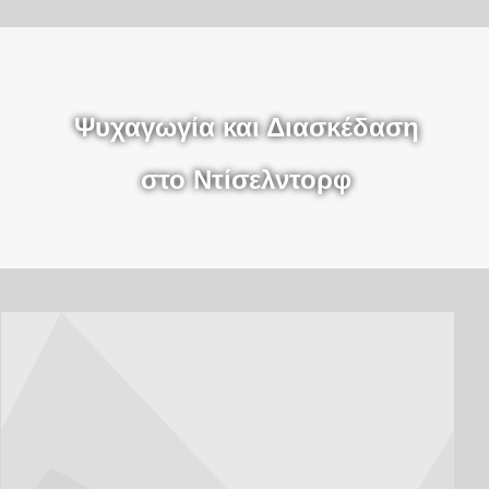
Ψυχαγωγία και Διασκέδαση
στο Ντίσελντορφ