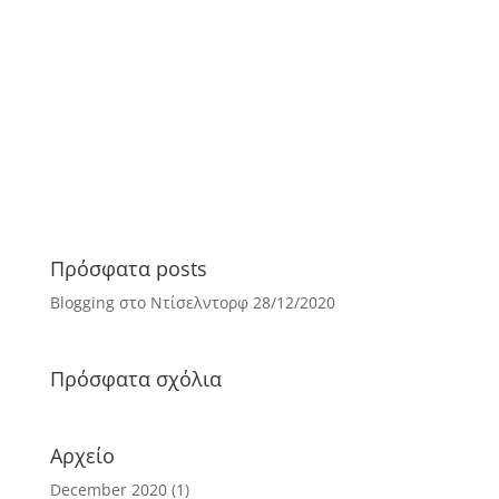
Blogging στο Ντίσελντορφ
by
Sokratis Kourtsidis
|
Dec 28, 2020
|
Τα δικά μας
νέα
| 0 Comments
Το πρώτο μας post στο blog του dus.gr είναι
γεγονός! Απαντάμε σε μικρά ερωτήματα για την
πορεία της ιστοσελίδας μας.
Πρόσφατα posts
Blogging στο Ντίσελντορφ
28/12/2020
Πρόσφατα σχόλια
Αρχείο
December 2020
(1)