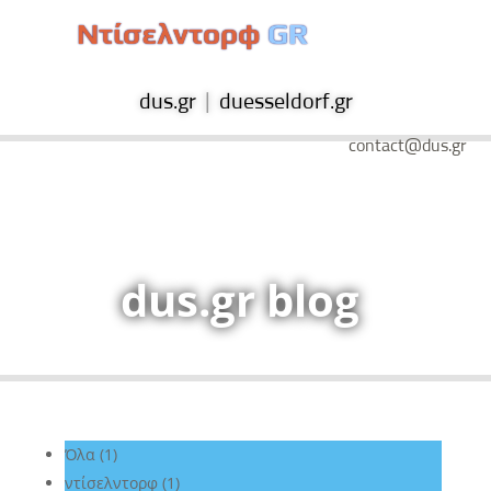
Ντίσελντορφ
GR
dus.gr
|
duesseldorf.gr
contact@dus.gr
dus.gr blog
Όλα (1)
ντίσελντορφ (1)